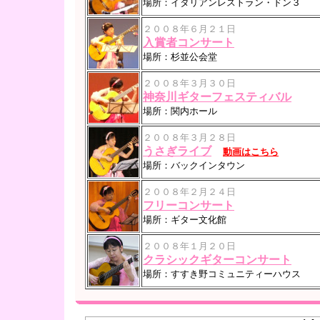
場所：イタリアンレストラン・ドン３
２００８年６月２１日
入賞者コンサート
場所：杉並公会堂
２００８年３月３０日
神奈川ギターフェスティバル
場所：関内ホール
２００８年３月２８日
うさぎライブ
動画はこちら
場所：バックインタウン
２００８年２月２４日
フリーコンサート
場所：ギター文化館
２００８年１月２０日
クラシックギターコンサート
場所：すすき野コミュニティーハウス